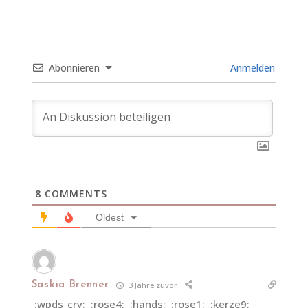
Abonnieren
Anmelden
8
COMMENTS
Oldest
Saskia Brenner
3 Jahre zuvor
:wpds_cry: :rose4: :hands: :rose1: :kerze9: