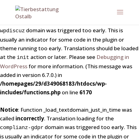
Notice
: Function _load_textdomain_just_in_time was
called
incorrectly
. Translation loading for the
domain was triggered too early. This is
wpdiscuz
usually an indicator for some code in the plugin or
theme running too early. Translations should be loaded
at the
action or later. Please see
Debugging in
init
WordPress
for more information. (This message was
added in version 6.7.0.) in
/homepages/29/d349068183/htdocs/wp-
includes/functions.php
on line
6170
Notice
: Function _load_textdomain_just_in_time was
called
incorrectly
. Translation loading for the
domain was triggered too early. This
complianz-gdpr
is usually an indicator for some code in the plugin or